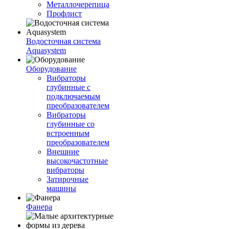
Металлочерепица
Профлист
Водосточная система
Aquasystem
Оборудование
Вибраторы
глубинные с
подключаемым
преобразователем
Вибраторы
глубинные со
встроенным
преобразователем
Внешние
высокочастотные
вибраторы
Затирочные
машины
Фанера