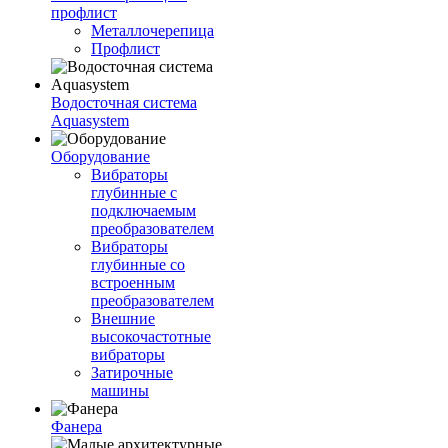
профлист
Металлочерепица
Профлист
Водосточная система
Aquasystem
Оборудование
Вибраторы
глубинные с
подключаемым
преобразователем
Вибраторы
глубинные со
встроенным
преобразователем
Внешние
высокочастотные
вибраторы
Затирочные
машины
Фанера