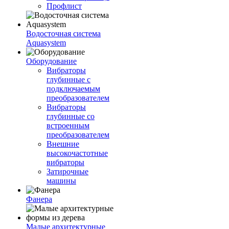
Профлист
Водосточная система
Aquasystem
Оборудование
Вибраторы
глубинные с
подключаемым
преобразователем
Вибраторы
глубинные со
встроенным
преобразователем
Внешние
высокочастотные
вибраторы
Затирочные
машины
Фанера
Малые архитектурные