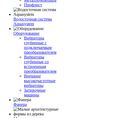
Металлочерепица
Профлист
Водосточная система
Aquasystem
Оборудование
Вибраторы
глубинные с
подключаемым
преобразователем
Вибраторы
глубинные со
встроенным
преобразователем
Внешние
высокочастотные
вибраторы
Затирочные
машины
Фанера