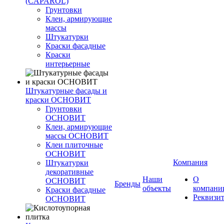
(CAPAROL)
Грунтовки
Клеи, армирующие
массы
Штукатурки
Краски фасадные
Краски
интерьерные
Штукатурные фасады и
краски ОСНОВИТ
Грунтовки
ОСНОВИТ
Клеи, армирующие
массы ОСНОВИТ
Клеи плиточные
ОСНОВИТ
Компания
Штукатурки
декоративные
Наши
О
ОСНОВИТ
Бренды
объекты
компани
Краски фасадные
Реквизи
ОСНОВИТ