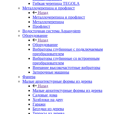
Гибкая черепица TEGOLA
Металлочерепица и профлист
Назад
Металлочерепица и профлист
Металлочерепица
Профлист
Водосточная система Aquasystem
Оборудование
Назад
Оборудование
Вибраторы глубинные с подключаемым
преобразователем
Вибраторы глубинные со встроенным
преобразователем
Внешние высокочастотные вибраторы
Затирочные машины
Фанера
Малые архитектурные формы из дерева
Назад
Малые архитектурные формы из дерева
Садовые дома
Хозблоки на дачу
Гаражи
Беседки из дерева
Террасы из дерева