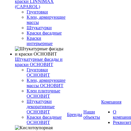
краски LINNIMAX
(CAPAROL)
Грунтовки
Клеи, армирующие
массы
Штукатурки
Краски фасадные
Краски
интерьерные
Штукатурные фасады и
краски ОСНОВИТ
Грунтовки
ОСНОВИТ
Клеи, армирующие
массы ОСНОВИТ
Клеи плиточные
ОСНОВИТ
Штукатурки
Компания
декоративные
ОСНОВИТ
Наши
О
Бренды
Краски фасадные
объекты
компани
ОСНОВИТ
Реквизи