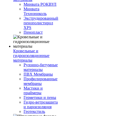
Минвата РОКВУЛ
Минвата
Технониколь
Экструдированный
пенополистирол
XPS
Пенопласт
Кровельные и
гидроизоляционные
материалы
Рулонно-битумные
материалы
ПВХ Мембраны
Профилированные
мембраны
Мастики и
праймеры
Герметики и пены
Гидро-ветрозащита
и пароизоляция
Геотекстиль