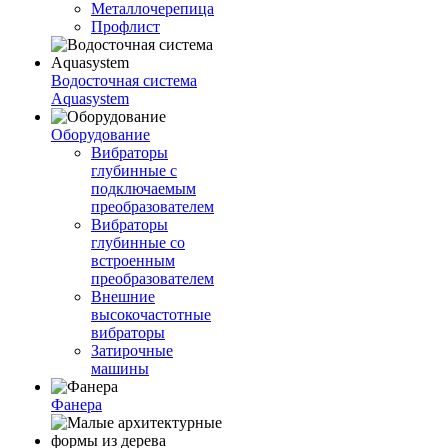
Металлочерепица
Профлист
Водосточная система
Aquasystem
Оборудование
Вибраторы
глубинные с
подключаемым
преобразователем
Вибраторы
глубинные со
встроенным
преобразователем
Внешние
высокочастотные
вибраторы
Затирочные
машины
Фанера