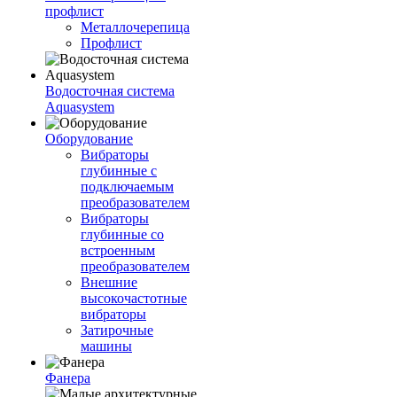
профлист
Металлочерепица
Профлист
Водосточная система
Aquasystem
Оборудование
Вибраторы
глубинные с
подключаемым
преобразователем
Вибраторы
глубинные со
встроенным
преобразователем
Внешние
высокочастотные
вибраторы
Затирочные
машины
Фанера