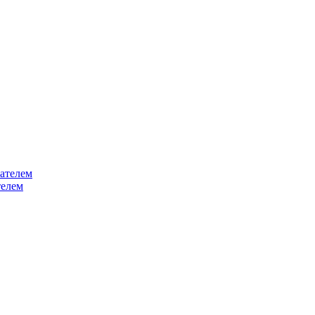
ателем
телем