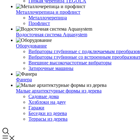
Гибкая черепица TEGOLA
Металлочерепица и профлист
Металлочерепица
Профлист
Водосточная система Aquasystem
Оборудование
Вибраторы глубинные с подключаемым преобразов
Вибраторы глубинные со встроенным преобразова
Внешние высокочастотные вибраторы
Затирочные машины
Фанера
Малые архитектурные формы из дерева
Садовые дома
Хозблоки на дачу
Гаражи
Беседки из дерева
Террасы из дерева