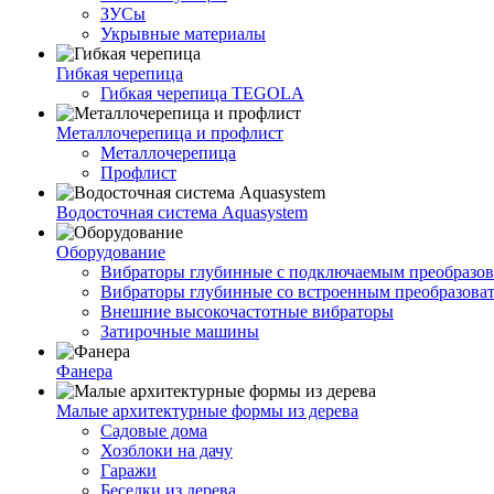
ЗУСы
Укрывные материалы
Гибкая черепица
Гибкая черепица TEGOLA
Металлочерепица и профлист
Металлочерепица
Профлист
Водосточная система Aquasystem
Оборудование
Вибраторы глубинные с подключаемым преобразов
Вибраторы глубинные со встроенным преобразова
Внешние высокочастотные вибраторы
Затирочные машины
Фанера
Малые архитектурные формы из дерева
Садовые дома
Хозблоки на дачу
Гаражи
Беседки из дерева