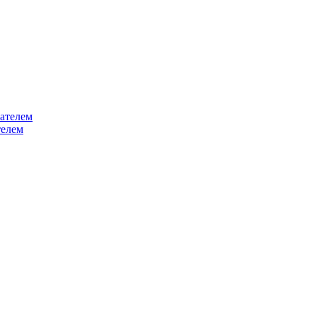
ателем
телем