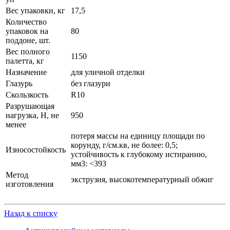
Вес упаковки, кг
17,5
Количество
упаковок на
80
поддоне, шт.
Вес полного
1150
палетта, кг
Назначение
для уличной отделки
Глазурь
без глазури
Скользкость
R10
Разрушающая
нагрузка, Н, не
950
менее
потеря массы на единицу площади по
корунду, г/см.кв, не более: 0,5;
Износостойкость
устойчивость к глубокому истиранию,
мм3: <393
Метод
экструзия, высокотемпературный обжиг
изготовления
Назад к списку