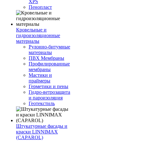
XPS
Пенопласт
Кровельные и
гидроизоляционные
материалы
Рулонно-битумные
материалы
ПВХ Мембраны
Профилированные
мембраны
Мастики и
праймеры
Герметики и пены
Гидро-ветрозащита
и пароизоляция
Геотекстиль
Штукатурные фасады и
краски LINNIMAX
(CAPAROL)