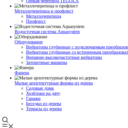
Гибкая черепица TEGOLA
Металлочерепица и профлист
Металлочерепица
Профлист
Водосточная система Aquasystem
Оборудование
Вибраторы глубинные с подключаемым преобразов
Вибраторы глубинные со встроенным преобразова
Внешние высокочастотные вибраторы
Затирочные машины
Фанера
Малые архитектурные формы из дерева
Садовые дома
Хозблоки на дачу
Гаражи
Беседки из дерева
Террасы из дерева