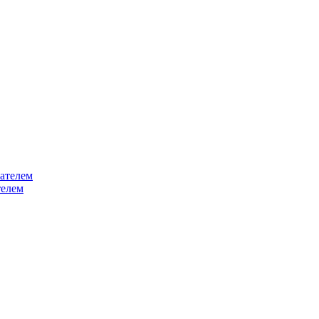
ателем
телем