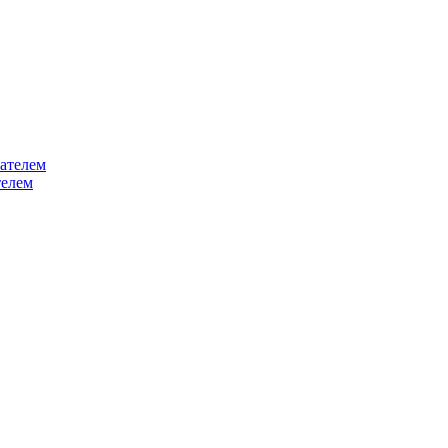
ателем
телем