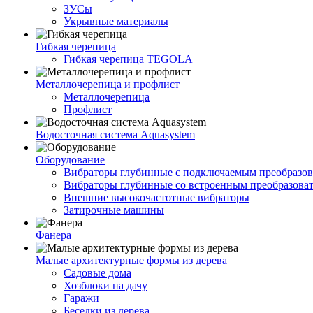
ЗУСы
Укрывные материалы
Гибкая черепица
Гибкая черепица TEGOLA
Металлочерепица и профлист
Металлочерепица
Профлист
Водосточная система Aquasystem
Оборудование
Вибраторы глубинные с подключаемым преобразов
Вибраторы глубинные со встроенным преобразова
Внешние высокочастотные вибраторы
Затирочные машины
Фанера
Малые архитектурные формы из дерева
Садовые дома
Хозблоки на дачу
Гаражи
Беседки из дерева