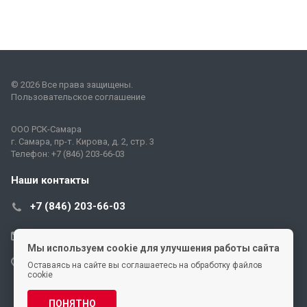
© 2026 Все права защищены.
Пользовательское соглашение
ООО
РСК-Самара
г. Самара
,
пр-т. Кирова, д. 2, стр. 3
Телефон:
+7 (846) 203-66-03
Наши контакты
+7 (846) 203-66-03
rsks@rsk-s.ru
Мы используем cookie для улучшения работы сайта
г. Самара, пр-т Кирова, д. 2, стр. 3
Оставаясь на сайте вы соглашаетесь на обработку файлов
cookie
ПОНЯТНО