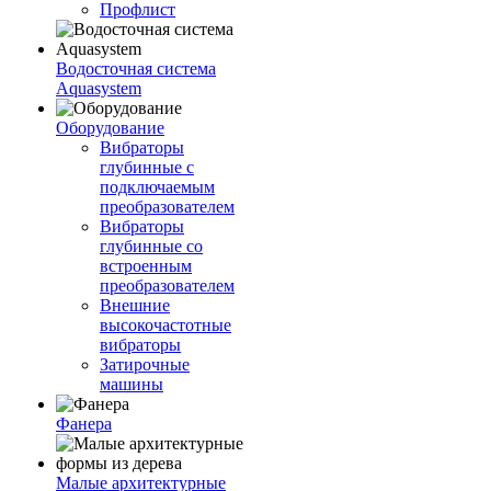
Профлист
Водосточная система
Aquasystem
Оборудование
Вибраторы
глубинные с
подключаемым
преобразователем
Вибраторы
глубинные со
встроенным
преобразователем
Внешние
высокочастотные
вибраторы
Затирочные
машины
Фанера
Малые архитектурные