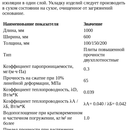
изоляции в один слой. Укладку изделий следует производить
в сухом состоянии на сухое, очищенное от загрязнений
основание.
Наименование показателя
Значение
Длина, мм
1000
Ширина, мм
600
Толщина, мм
100/150/200
Плиты повышенной
Тип
прочности
двухплотностные
Коэффициент паропроницаемости,
0.3
мг/(м·ч·Па)
Прочность на сжатие при 10%
65
линейной деформации, МПа
Коэффициент теплопроводность, λD,
0.039
Вт/м*К
Коэффициент теплопроводность λА /
λА= 0.040 / λБ= 0.042
λБ, Вт/м*К
Водопоглощение при кратковременном
и частичном погружении, кг/м² не
1.0
более
Предел прочности при растяжении